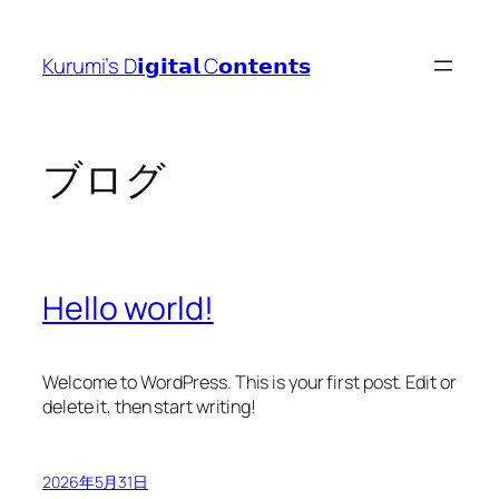
内
容
Kurumi’s D𝗶𝗴𝗶𝘁𝗮𝗹 C𝗼𝗻𝘁𝗲𝗻𝘁𝘀
を
ス
キ
ッ
ブログ
プ
Hello world!
Welcome to WordPress. This is your first post. Edit or
delete it, then start writing!
2026年5月31日